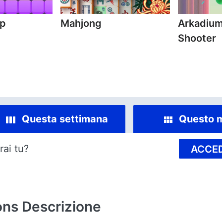
mp
Mahjong
Arkadium
Shooter
Questa settimana
Questo 
rai tu?
ACCED
ons
Descrizione