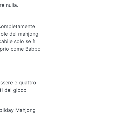
e nulla.
i completamente
egole del mahjong
cabile solo se è
proprio come Babbo
essere e quattro
ti del gioco
 Holiday Mahjong