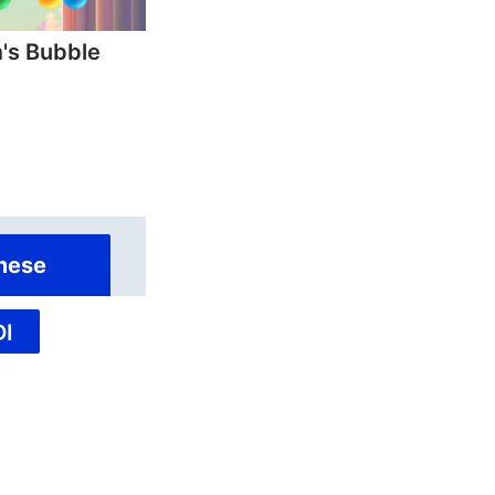
's Bubble
mese
I