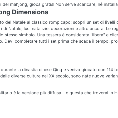
del mahjong, gioca gratis! Non serve scaricare, né installar
jong Dimensions
o del Natale al classico rompicapo; scopri un set di livell
i di Natale, luci natalizie, decorazioni e altro ancora! Le r
o stesso simbolo. Una tessera è considerata "libera" e clic
tro. Devi completare tutti i set prima che scada il tempo, 
a durante la dinastia cinese Qing e veniva giocato con 114 t
dalle diverse culture nel XX secolo, sono nate nuove varian
olitario è la versione più diffusa – è questa che troverai in