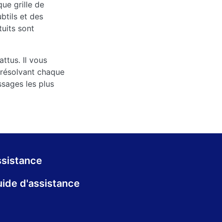
ue grille de
tils et des
tuits sont
ttus. Il vous
n résolvant chaque
ssages les plus
sistance
ide d'assistance