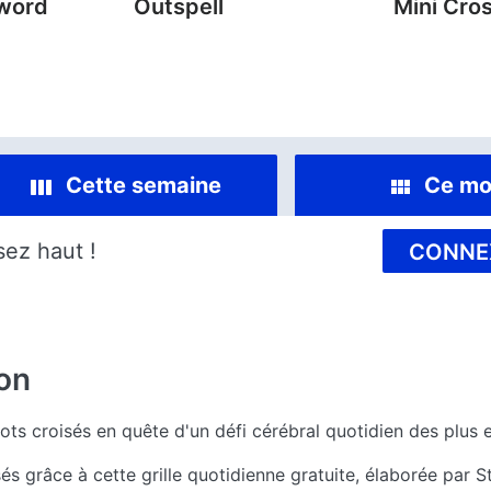
sword
Outspell
Mini Cro
Cette semaine
Ce mo
sez haut !
CONNE
on
s croisés en quête d'un défi cérébral quotidien des plus e
s grâce à cette grille quotidienne gratuite, élaborée par