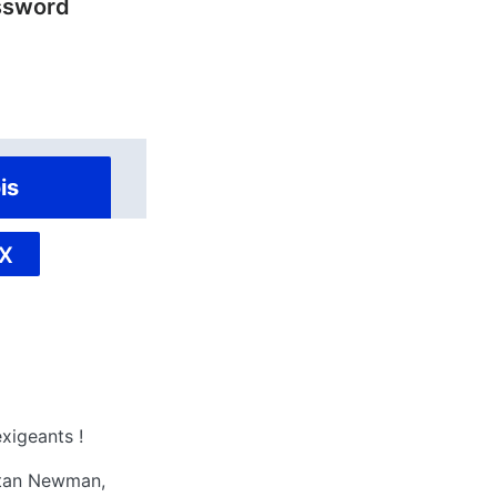
ssword
is
X
xigeants !
 Stan Newman,