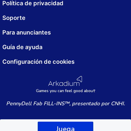
Política de privacidad
Soporte
Para anunciantes
Guía de ayuda
Configuración de cookies
Games
y
ou can
f
eel good about
PennyDell Fab FILL-INS™, presentado por CNHI.
Juega