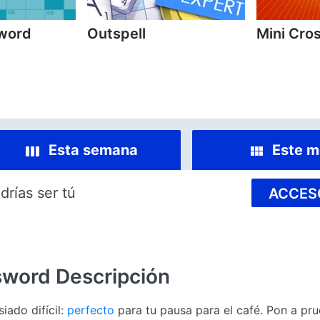
sword
Outspell
Mini Cro
Esta semana
Este m
drías ser tú
ACCES
sword
Descripción
iado difícil:
perfecto
para tu pausa para el café. Pon a pru