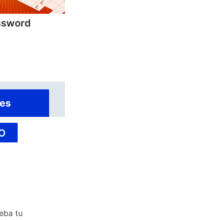
ssword
es
O
eba tu