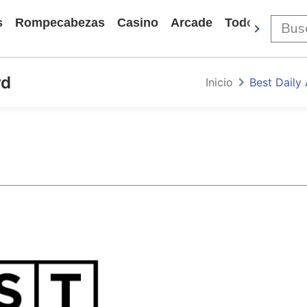
s
Rompecabezas
Casino
Arcade
Todos Los Ju
rd
Inicio
Best Daily