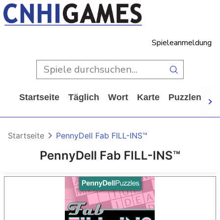
Spieleanmeldung
Startseite
Täglich
Wort
Karte
Puzzlen
Ca
Startseite
PennyDell Fab FILL-INS™
PennyDell Fab FILL-INS™