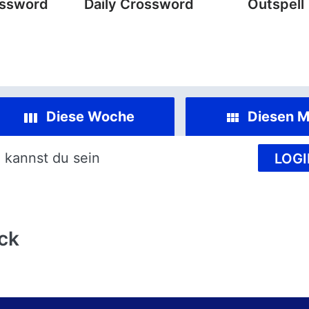
ossword
Daily Crossword
Outspell
Diese Woche
Diesen M
 kannst du sein
LOGI
ck