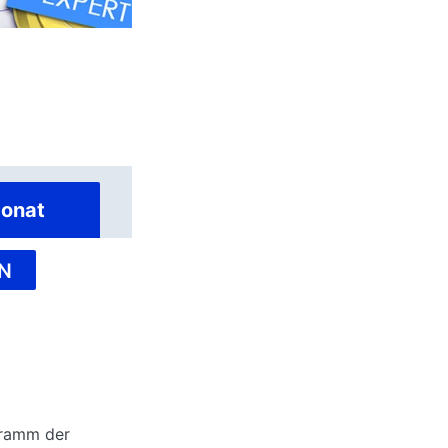
onat
N
gramm der