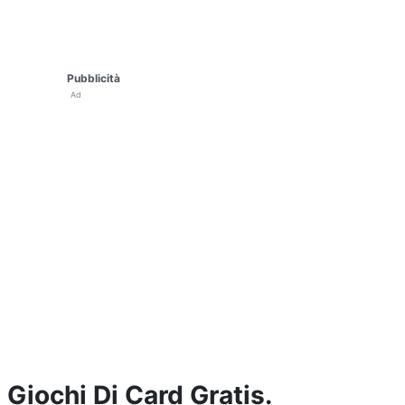
Pubblicità
Ad
Giochi Di Card Gratis.