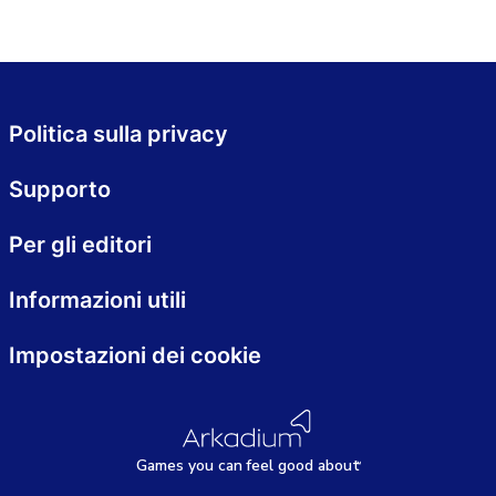
Politica sulla privacy
Supporto
Per gli editori
Informazioni utili
Impostazioni dei cookie
Games
y
ou can
f
eel good about